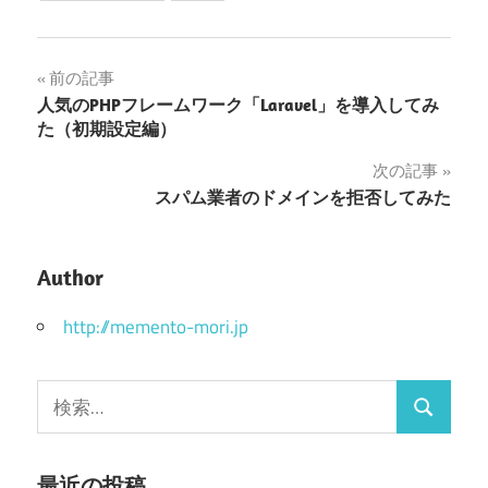
投
前の記事
人気のPHPフレームワーク「Laravel」を導入してみ
稿
た（初期設定編）
ナ
次の記事
スパム業者のドメインを拒否してみた
ビ
ゲ
Author
ー
http://memento-mori.jp
シ
ョ
検
ン
検
索:
索
最近の投稿