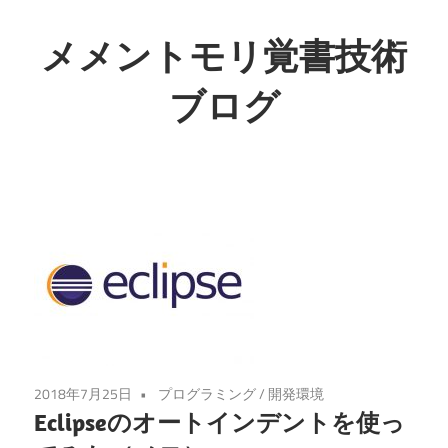
コ
ン
メメントモリ覚書技術
テ
ブログ
ン
ツ
へ
ス
キ
ッ
プ
2018年7月25日
プログラミング
/
開発環境
Eclipseのオートインデントを使っ