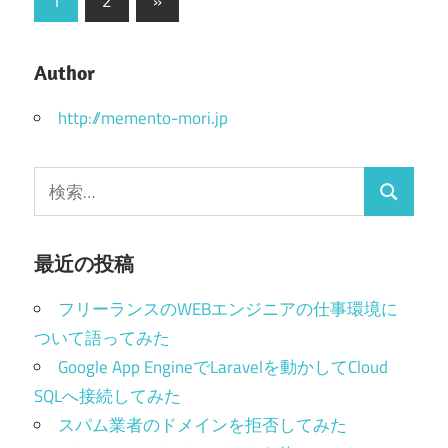
1
2
»
の
稿
記
の
Author
事
ペ
http://memento-mori.jp
ー
検
ジ
検
索:
送
索
り
最近の投稿
フリーランスのWEBエンジニアの仕事環境に
ついて語ってみた
Google App EngineでLaravelを動かしてCloud
SQLへ接続してみた
スパム業者のドメインを拒否してみた