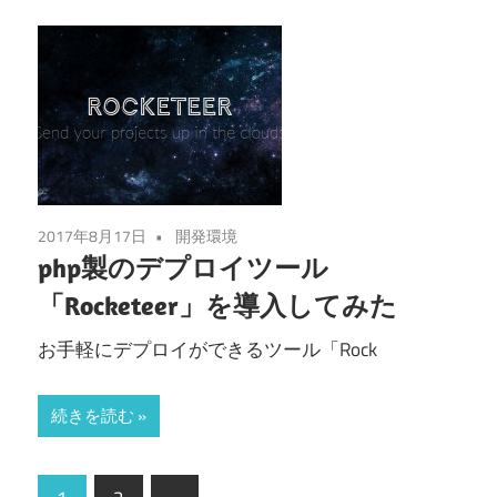
2017年8月17日
開発環境
php製のデプロイツール
「Rocketeer」を導入してみた
お手軽にデプロイができるツール「Rock
続きを読む
投
次