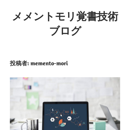
コ
ン
メメントモリ覚書技術
テ
ブログ
ン
ツ
へ
ス
キ
投稿者:
memento-mori
ッ
プ