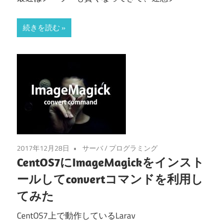
続きを読む
2017年12月28日
サーバ
/
プログラミング
CentOS7にImageMagickをインスト
ールしてconvertコマンドを利用し
てみた
CentOS7上で動作しているLarav