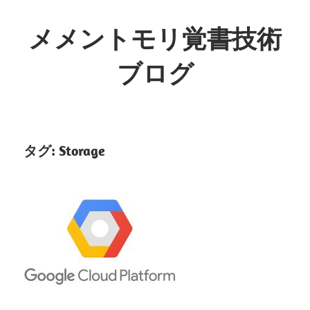
コ
ン
メメントモリ覚書技術
テ
ブログ
ン
ツ
へ
ス
キ
タグ:
Storage
ッ
プ