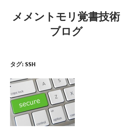
コ
ン
メメントモリ覚書技術
テ
ブログ
ン
ツ
へ
ス
キ
タグ:
SSH
ッ
プ