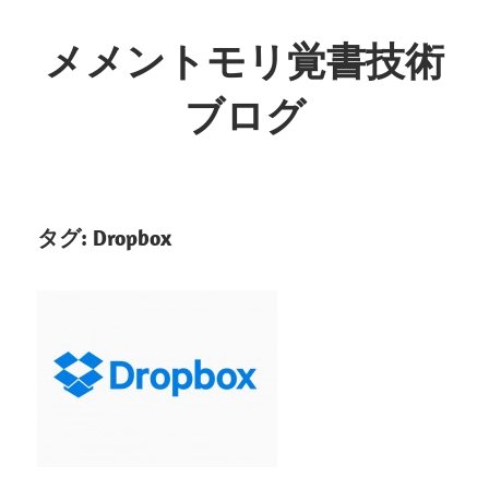
コ
ン
メメントモリ覚書技術
テ
ブログ
ン
ツ
へ
ス
キ
タグ:
Dropbox
ッ
プ