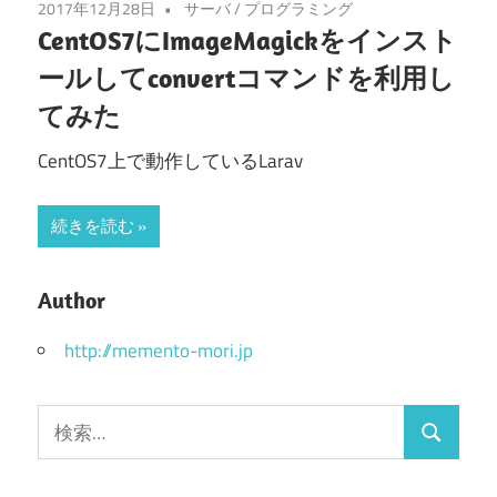
2017年12月28日
サーバ
/
プログラミング
CentOS7にImageMagickをインスト
ールしてconvertコマンドを利用し
てみた
CentOS7上で動作しているLarav
続きを読む
Author
http://memento-mori.jp
検
検
索:
索