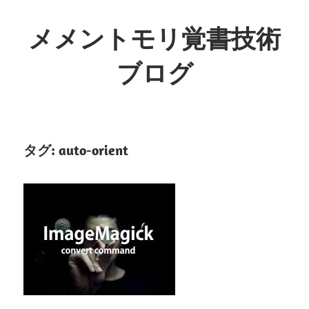
コ
ン
メメントモリ覚書技術
テ
ブログ
ン
ツ
へ
ス
キ
タグ:
auto-orient
ッ
プ