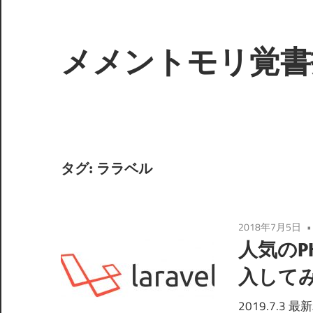
コ
ン
テ
メメントモリ覚書
ン
ツ
へ
ス
キ
タグ:
ララベル
ッ
プ
2018年7月5日
人気のP
入して
2019.7.3 