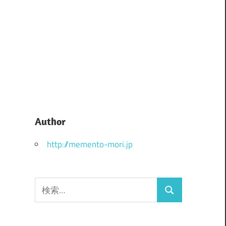
Author
http://memento-mori.jp
検
検
索:
索