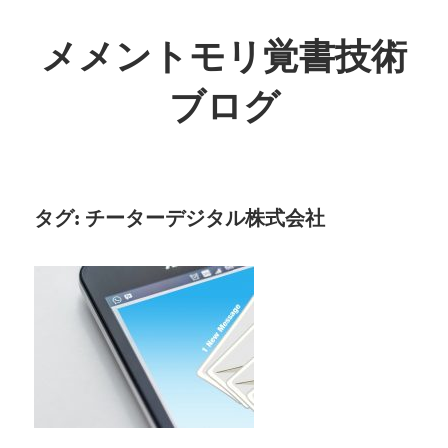
コ
ン
メメントモリ覚書技術
テ
ブログ
ン
ツ
へ
ス
キ
タグ:
チーターデジタル株式会社
ッ
プ